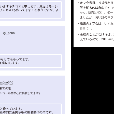
・オフ会当日、挨拶代わり
いますキチゴエと申します。最近はモーシ
等を配るのは自由です
（
プリンセス｣も作ってます！初参加ですが、よ
。ポー
せん。販売はNG）
ましたが、良い話のネタ
・過去のオフ会は、いずれ
。
自由に）
@_pchn
・余程のことがなければ、
えているので、2018年
やらせてもらってます。
お願いします。
yx0no646
果ての地
ルゴール曲中心に掲載してます）
と作っています。
基本的に某掲示板の匿名製作の民です。