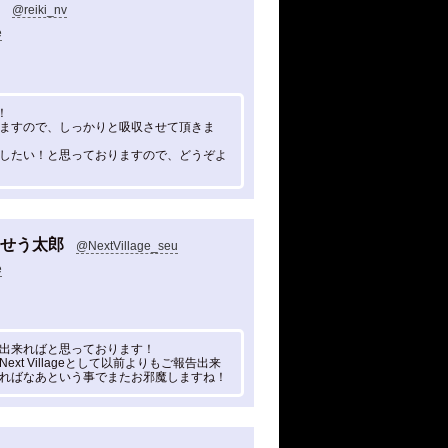
@reiki_nv
e
！
ますので、しっかりと吸収させて頂きま
したい！と思っておりますので、どうぞよ
せう太郎
@NextVillage_seu
e
出来ればと思っております！
t Villageとして以前よりもご報告出来
ればなあという事でまたお邪魔しますね！