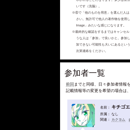
いです（洗脳）。
※⑥で「他のものを用意」を選んだ人は
さい。無許可で他人の著作物を使用し
Image」みたいな感じになります。
※最終的な確認をするまではキャンセル
うな人は「参加」で良いかと。参加
加できない可能性も大いにあるとい
次第連絡をください。
参加者一覧
前回
までと同様、日々参加者情報
記載情報等の変更を希望の場合は
キチゴエ
名前：
所属： なし
関連：
カクヨム