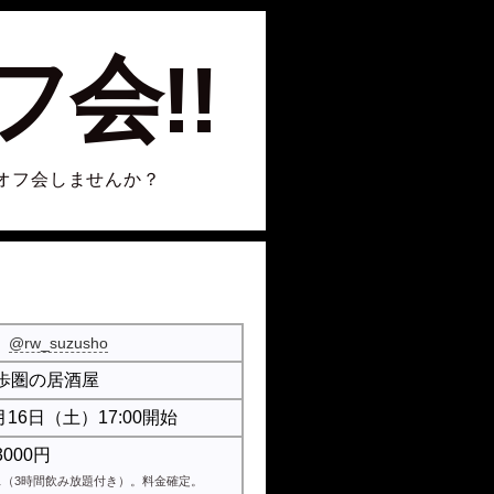
会!!
オフ会しませんか？
@rw_suzusho
歩圏の居酒屋
月16日（土）17:00開始
000円
ス（3時間飲み放題付き）。料金確定。