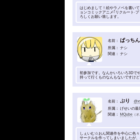
はじめまして！絵やラノベを書いて
ョンコミックアニメ｢リクルート·
ろしくお願い致します。
ぱっちん
名前：
所属： ナシ
関連： ナシ
初参加です。なんかいろいろ3Dで
持って行くものなんもないですけど
ぷり
名前：
@x
所属： げせいの最
関連：
MQube
（オ
しぇいむ☆おん関連作を中心に色々
サークルを作ってしまいましたが、