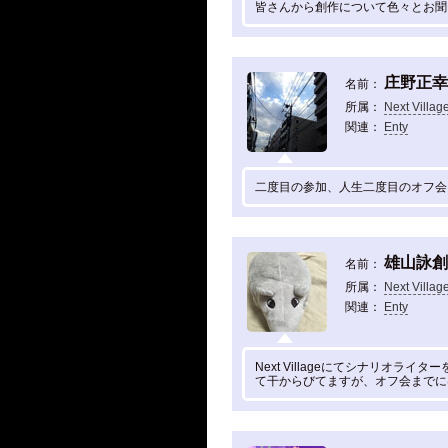
皆さんから創作について色々とお聞
庄野正幸
名前：
所属：
Next Villag
関連：
Enty
二度目の参加、人生二度目のオフ会
雄山詠創
名前：
所属：
Next Villag
関連：
Enty
Next Villageにてシナリオラ
て干からびてますが、オフ会までに