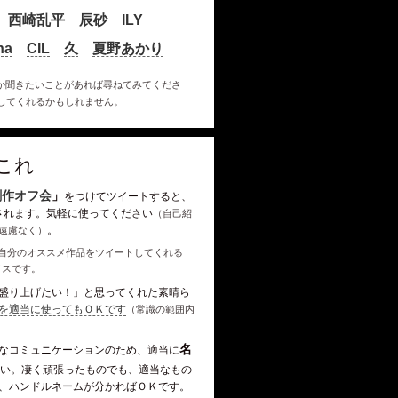
西崎乱平
辰砂
ILY
ha
CIL
久
夏野あかり
か聞きたいことがあれば尋ねてみてくださ
してくれるかもしれません。
これ
創作オフ会
」
をつけてツイートすると、
されます。気軽に使ってください
（自己紹
。
遠慮なく）
自分のオススメ作品をツイートしてくれる
イスです。
盛り上げたい！」と思ってくれた素晴ら
を適当に使ってもＯＫです
（常識の範囲内
名
なコミュニケーションのため、適当に
い。凄く頑張ったものでも、適当なもの
、ハンドルネームが分かればＯＫです。