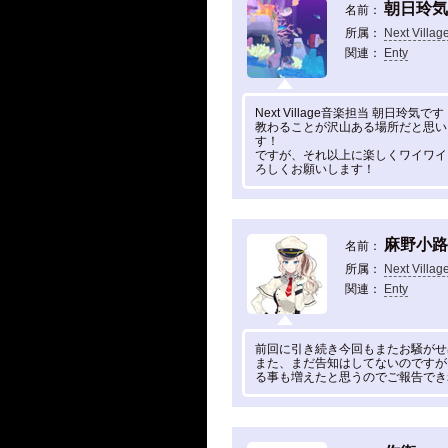
朝日玲気
名前：
所属：
Next Villag
関連：
Enty
Next Village音楽担当 朝日玲気です
教わることが沢山ある場所だと思い
す！
ですが、それ以上に楽しくワイワイ
ろしくお願いします！
麻野小路
名前：
所属：
Next Villag
関連：
Enty
前回に引き続き今回もまたお騒がせ
また、まだ告知はしてないのですがNex
る事も増えたと思うのでご報告でき