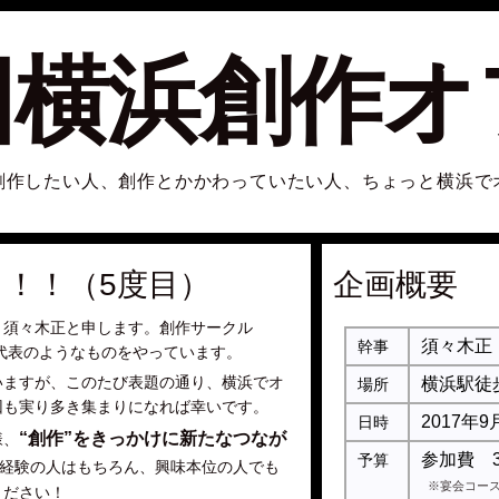
回横浜創作オフ
創作したい人、創作とかかわっていたい人、ちょっと横浜で
！！（5度目）
企画概要
、須々木正と申します。創作サークル
須々木正
幹事
、副代表のようなものをやっています。
いますが、このたび表題の通り、横浜でオ
横浜駅徒
場所
回も実り多き集まりになれば幸いです。
2017年9
日時
“創作”をきっかけに新たなつなが
様、
参加費 3
予算
経験の人はもちろん、興味本位の人でも
※宴会コー
ください！