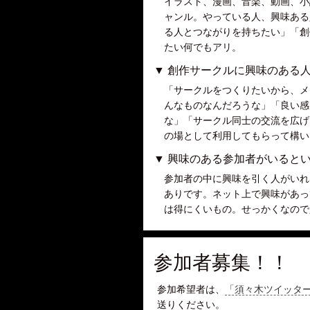
イラスト、漫画、音楽、動画、小
ャンル。やっている人、興味ある
る人とつながりを持ちたい」「創
たい何でもアリ。
▼ 創作サークルに興味のある
「サークルをつくりたいから、メ
んなものなんだろうな」「良い感
な」「サークル同士の交流を広げ
の場として利用してもらって構い
▼ 興味のある参加者がいると
参加者の中に興味を引く人がいれ
ありです。ネット上で興味があっ
は得にくいもの。せっかくなので
参加者募集！！
参加希望者は、
「須々木ツイッタ
送りください。