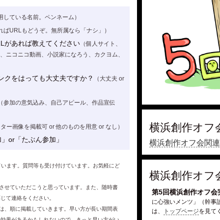
用している名前。ペンネーム）
ればURLもどうぞ。無所属なら「ナシ」）
RLがあれば教えてください
（個人サイト、
Cloud、ニコニコ動画、小説家になろう、カクヨム、
ンクをはっても大丈夫ですか？
（大丈夫 or
（参加の意気込み、自己アピール、作品宣伝
横浜創作オフ
ター画像を掲載可 or 他のものを用意 or なし）
」or「たぶん参加」
横浜創作オフ会関連
ています。質問等も受け付けています。お気軽にど
横浜創作オフ
させていただこうと思っています。また、随時書
第5回横浜創作オフ会
応じて連絡をください。
に心強いメンツ」（幹事
は、順に掲載していきます。早い方が長い期間表
は、
トップページ
を見て
伝効果があるかもしれないので、きっと早い方がい