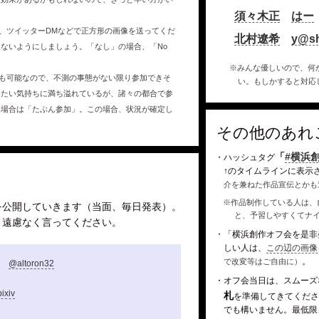
須々木正
はー
、ツイッターDMなどで正方形の画像を送ってくだ
北村遼希
y@s
ないようにしましょう。「なし」の場合、「No
※みんな優しいので、何
も可能なので、不測の事態がない限り参加できそ
い。もしかすると対応
したい気持ちに満ち溢れているが、諸々の都合で参
う場合は「たぶん参加」。この場合、状況が確定し
その他のあれ
「
#横浜
・ハッシュタグ
↑のタイムラインに表示
介を兼ねた作品宣伝とかも
※作品制作している人は、
を公開していきます（当面、毎日発表）。
と、予習しやすくてナ
、遠慮なく言ってください。
・「横浜創作オフ会を是非
しい人は、
この辺の画像
。
で改変等はご自由に）
@altoron32
・オフ会当日は、スムーズ
pixiv
札
を準備してきてくださ
でも構いません。最低限