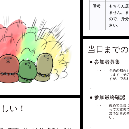
備考
もちろん居
ません。ま
ので、身分
さい。
当日までの
● 参加者募集
・・・ 予約の都合
します（そ
すが、でき
↓
● 参加最終確認
・・・ 改めて全員
ほしい！
って大丈夫
加予定者の
い。
↓