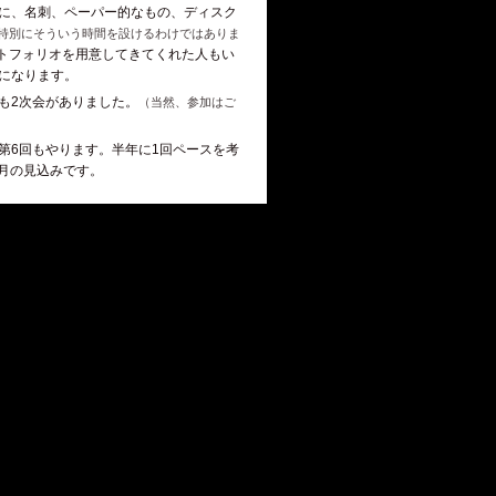
に、名刺、ペーパー的なもの、ディスク
特別にそういう時間を設けるわけではありま
トフォリオを用意してきてくれた人もい
になります。
も2次会がありました。
（当然、参加はご
第6回もやります。半年に1回ペースを考
3月の見込みです。