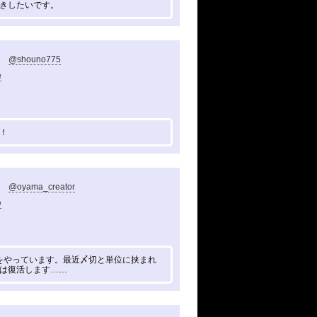
きしたいです。
@shouno775
e
！
@oyama_creator
e
イターをやっています。最近〆切と単位に挟まれ
は復活します……