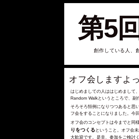
第5
創作している人、
オフ会しますよっ
はじめましての人ははじめまして
Random Walkというところで
そろそろ恒例になりつつあると思
フ会をすることになりました。今
オフ会のコンセプトは今までと同
りをつくる
ということ。オフ会未
大歓迎です。是非、参加をご検討