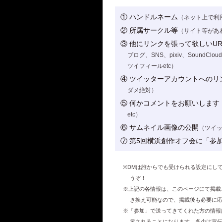
① ハンドルネーム
（ネット上で利
② 所属サークル等
（サイト等があ
③ 他にリンクを張って欲しいU
ブログ、SNS、pixiv、Sound
ツイフィールetc）
④ ツイッターアカウントへのリ
ダメ絶対）
⑤ 何かコメントをお願いします
etc）
⑥ サムネイル画像の公開
（ツイッ
⑦ 第5回横浜創作オフ会に「参加
※DMは誰からでも受けられる設定にし
うぞ！
※上記の各情報は、このページにて掲載
き換え可能なので、掲載後も必要に
※「参加」で送ってきてくれた方の情報
示されることになります。多少は宣