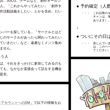
説、3DCG、ゲームなど、創作オールジ
● 予約確定（人
人。「これからやってみたい」「創作す
作活動談義をしたい」とかを含め、だい
・・・ これ以降の
キャンは、
あります）
人
↓
ンバーを探している」「サークルとはど
● ついにその日
じのサークルがあったら関わってみたい
ていきたい」など。遠慮なくメンツ集め
・・・ 楽しんでい
は、このペ
ません。
てください
いう人
ば、それをきっかけに参加してみるのも
ても、なかなか直接会って話をする機会
是非。
ーアカウントへのDM」
で以下の情報をお