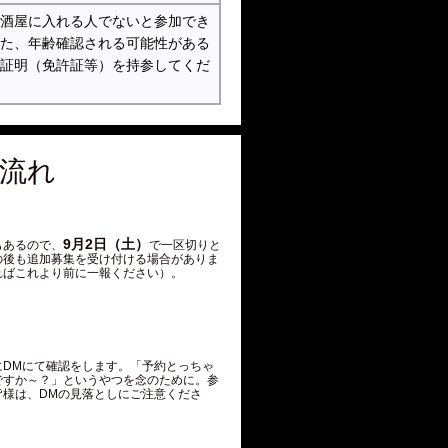
酒屋に入れる人でないと参加でき
た、年齢確認される可能性がある
証明（免許証等）を持参してくだ
流れ
9月2日（土）
もあるので、
で一区切りと
の後も追加募集を受け付ける場合がありま
ればこれより前に一報ください）。
にDMにて確認をします。「予約とっちゃ
ですか～？」というやつを念のために。参
皆様は、DMの見落としにご注意くださ