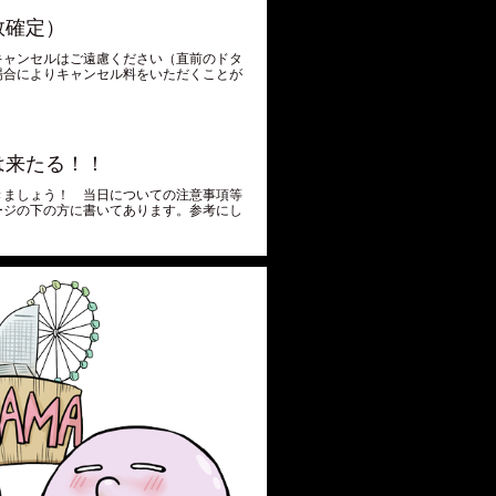
数確定）
キャンセルはご遠慮ください（直前のドタ
場合によりキャンセル料をいただくことが
。
は来たる！！
きましょう！ 当日についての注意事項等
ージの下の方に書いてあります。参考にし
。